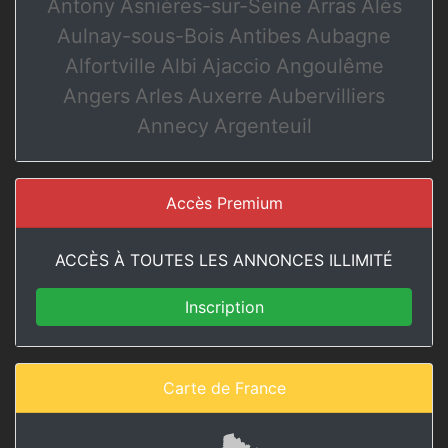
Antony
Asnières-sur-Seine
Arras
Alès
Aulnay-sous-Bois
Antibes
Aubagne
Alfortville
Albi
Ajaccio
Angoulême
Angers
Arles
Auxerre
Aubervilliers
Annecy
Argenteuil
Accès Premium
ACCÈS À TOUTES LES ANNONCES ILLIMITÉ
Inscription
Carte de France