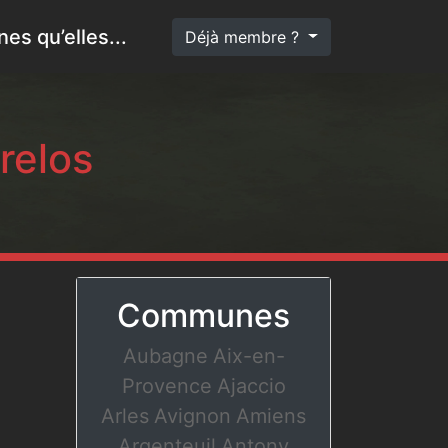
es qu’elles...
Déjà membre ?
relos
Communes
Aubagne
Aix-en-
Provence
Ajaccio
Arles
Avignon
Amiens
Argenteuil
Antony