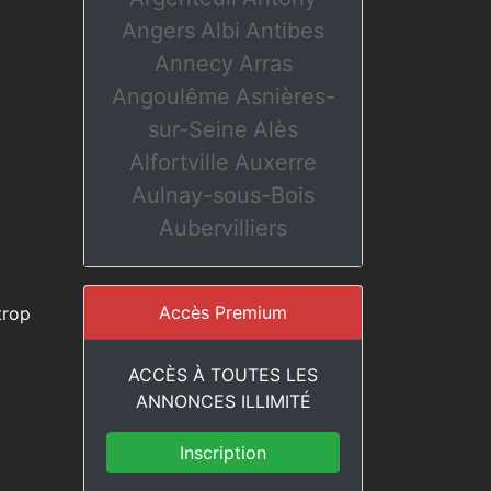
Angers
Albi
Antibes
Annecy
Arras
Angoulême
Asnières-
sur-Seine
Alès
Alfortville
Auxerre
Aulnay-sous-Bois
Aubervilliers
Accès Premium
trop
ACCÈS À TOUTES LES
ANNONCES ILLIMITÉ
Inscription