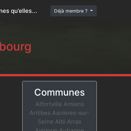
es qu’elles...
Déjà membre ?
sbourg
Communes
Alfortville
Amiens
Antibes
Asnières-sur-
Seine
Albi
Arras
Avignon
Aubagne