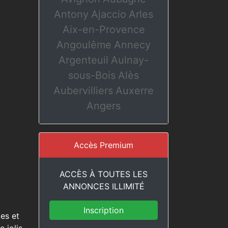
Antony
Ajaccio
Arles
Aix-en-Provence
Angoulême
Annecy
Argenteuil
Aulnay-
sous-Bois
Alès
Aubervilliers
Auxerre
Angers
Accès Premium
ACCÈS À TOUTES LES
ANNONCES ILLIMITÉ
Inscription
tes et