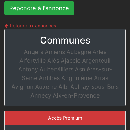
Répondre à l'annonce
Retour aux annonces
Communes
Angers
Amiens
Aubagne
Arles
Alfortville
Alès
Ajaccio
Argenteuil
Antony
Aubervilliers
Asnières-sur-
Seine
Antibes
Angoulême
Arras
Avignon
Auxerre
Albi
Aulnay-sous-Bois
Annecy
Aix-en-Provence
Accès Premium