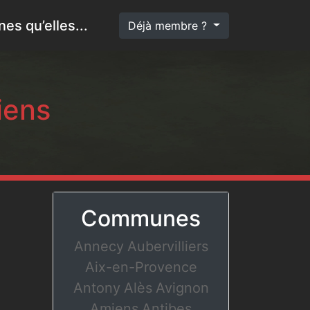
es qu’elles...
Déjà membre ?
iens
Communes
Annecy
Aubervilliers
Aix-en-Provence
Antony
Alès
Avignon
Amiens
Antibes