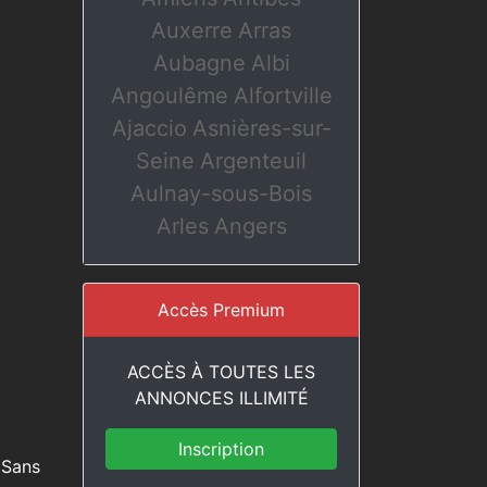
Auxerre
Arras
Aubagne
Albi
Angoulême
Alfortville
Ajaccio
Asnières-sur-
Seine
Argenteuil
Aulnay-sous-Bois
Arles
Angers
Accès Premium
ACCÈS À TOUTES LES
ANNONCES ILLIMITÉ
Inscription
. Sans