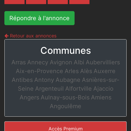
Répondre à l'annonce
Retour aux annonces
Communes
Arras
Annecy
Avignon
Albi
Aubervilliers
Aix-en-Provence
Arles
Alès
Auxerre
Antibes
Antony
Aubagne
Asnières-sur-
Seine
Argenteuil
Alfortville
Ajaccio
Angers
Aulnay-sous-Bois
Amiens
Angoulême
Accès Premium