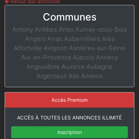
Retour aux annonces
Communes
Antony
Antibes
Arles
Aulnay-sous-Bois
Angers
Arras
Aubervilliers
Alès
Alfortville
Avignon
Asnières-sur-Seine
Aix-en-Provence
Ajaccio
Annecy
Angoulême
Auxerre
Aubagne
Argenteuil
Albi
Amiens
Accès Premium
ACCÈS À TOUTES LES ANNONCES ILLIMITÉ
Inscription