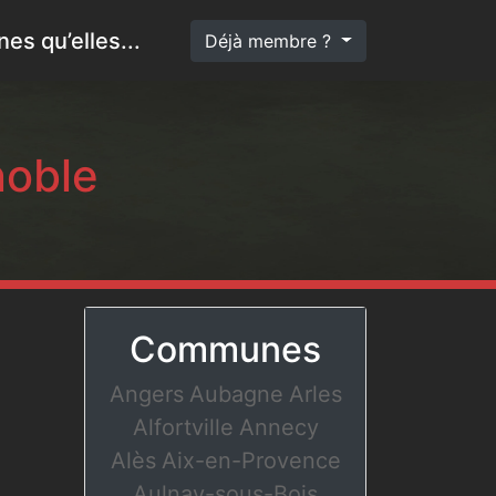
es qu’elles...
Déjà membre ?
noble
Communes
Angers
Aubagne
Arles
Alfortville
Annecy
Alès
Aix-en-Provence
Aulnay-sous-Bois