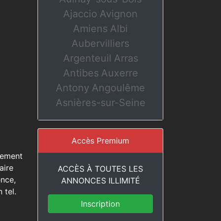
Ajaccio
Avignon
Amiens
Albi
Aubervilliers
Argenteuil
Arras
Antibes
Auxerre
Antony
Angoulême
Asnières-sur-Seine
Accès Premium
llement
aire
ACCÈS À TOUTES LES
ence,
ANNONCES ILLIMITÉ
 tel.
Inscription