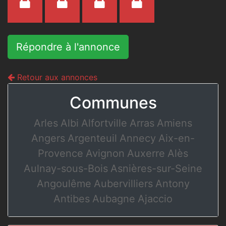
Répondre à l'annonce
Retour aux annonces
Communes
Arles
Albi
Alfortville
Arras
Amiens
Angers
Argenteuil
Annecy
Aix-en-
Provence
Avignon
Auxerre
Alès
Aulnay-sous-Bois
Asnières-sur-Seine
Angoulême
Aubervilliers
Antony
Antibes
Aubagne
Ajaccio