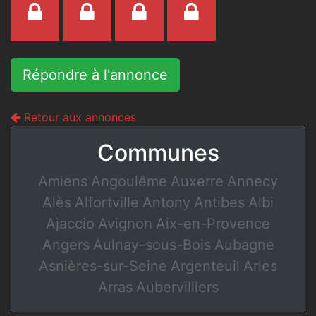
Répondre à l'annonce
Retour aux annonces
Communes
Amiens
Angoulême
Auxerre
Annecy
Alès
Alfortville
Antony
Antibes
Albi
Ajaccio
Avignon
Aix-en-Provence
Angers
Aulnay-sous-Bois
Aubagne
Asnières-sur-Seine
Argenteuil
Arles
Arras
Aubervilliers