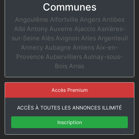
Communes
Angoulême
Alfortville
Angers
Antibes
Albi
Antony
Auxerre
Ajaccio
Asnières-
sur-Seine
Alès
Avignon
Arles
Argenteuil
Annecy
Aubagne
Amiens
Aix-en-
Provence
Aubervilliers
Aulnay-sous-
Bois
Arras
Accès Premium
ACCÈS À TOUTES LES ANNONCES ILLIMITÉ
Inscription